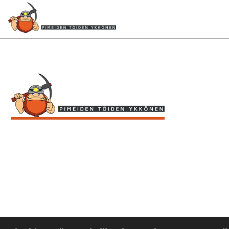
Louhintatöiden ja
kalliorakentamisen
ammattilainen