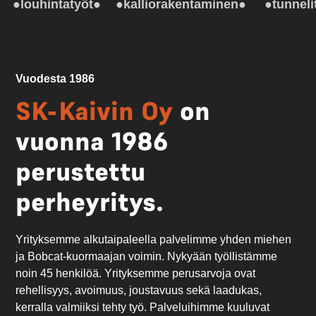
●louhintatyöt●
●kalliorakentaminen●
●tunneli
Vuodesta 1986
SK-Kaivin Oy
on
vuonna 1986
perustettu
perheyritys.
Yrityksemme alkutaipaleella palvelimme yhden miehen
ja Bobcat-kuormaajan voimin. Nykyään työllistämme
noin 45 henkilöä. Yrityksemme perusarvoja ovat
rehellisyys, avoimuus, joustavuus sekä laadukas,
kerralla valmiiksi tehty työ. Palveluihimme kuuluvat